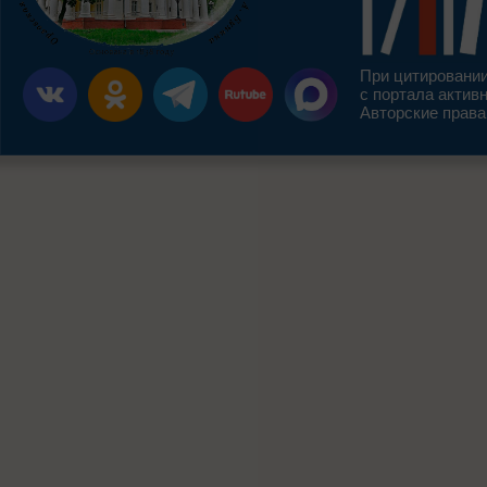
При цитировании
с портала актив
Авторские права