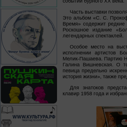
событий бурного XX века.
Часть выставки позвол
Это альбом «С. С. Проко
Время» содержит редкие 
Роскошное издание «Бо
легендарных спектаклей.
Особое место на выст
исполнении артистов Бо
Мелик-Пашаева. Партию Н
Галина Вишневская. О то
певица предельно искрен
история жизни», также пр
Для знатоков предст
клавир 1958 года и избра