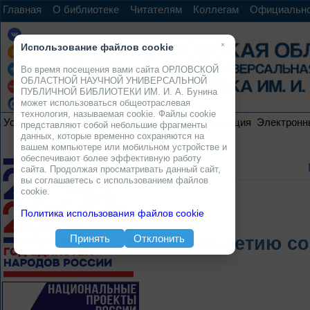
Главная
О библиотеке
Читателям
Коллегам
Официальн
×
Использование файлов cookie
Во время посещения вами сайта ОРЛОВСКОЙ
ОБЛАСТНОЙ НАУЧНОЙ УНИВЕРСАЛЬНОЙ
ПУБЛИЧНОЙ БИБЛИОТЕКИ ИМ. И. А. Бунина
может использоваться общеотраслевая
технология, называемая cookie. Файлы cookie
Услуги
Ресурсы
Проекты
Электронная коллекция
Электронн
представляют собой небольшие фрагменты
данных, которые временно сохраняются на
вашем компьютере или мобильном устройстве и
обеспечивают более эффективную работу
сайта. Продолжая просматривать данный сайт,
вы соглашаетесь с использованием файлов
cookie.
Политика использования файлов cookie
Принять
Отклонить
К 80-летию с