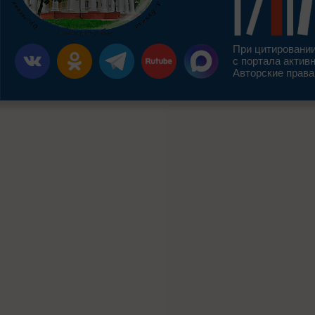
При цитировании
с портала актив
Авторские права