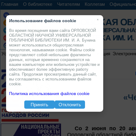
Главная
О библиотеке
Читателям
Коллегам
Официальн
×
Использование файлов cookie
Во время посещения вами сайта ОРЛОВСКОЙ
ОБЛАСТНОЙ НАУЧНОЙ УНИВЕРСАЛЬНОЙ
ПУБЛИЧНОЙ БИБЛИОТЕКИ ИМ. И. А. Бунина
может использоваться общеотраслевая
технология, называемая cookie. Файлы cookie
Услуги
Ресурсы
Проекты
Электронная коллекция
Электронн
представляют собой небольшие фрагменты
данных, которые временно сохраняются на
вашем компьютере или мобильном устройстве и
обеспечивают более эффективную работу
сайта. Продолжая просматривать данный сайт,
вы соглашаетесь с использованием файлов
cookie.
Политика использования файлов cookie
«Ч
Принять
Отклонить
Сo 2 июня по 20 ав
Орловской областной библ