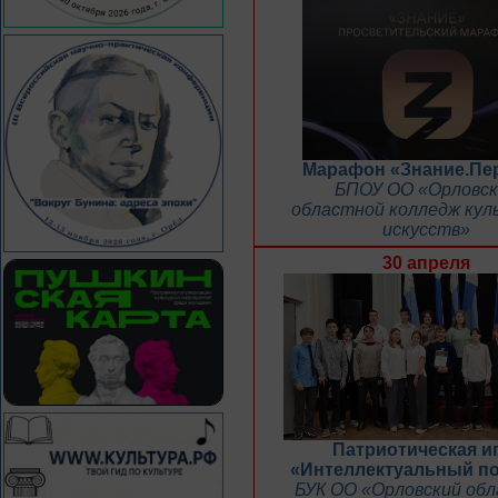
Марафон «Знание.Пе
БПОУ ОО «Орловск
областной колледж кул
искусств»
30 апреля
Патриотическая и
«Интеллектуальный п
БУК ОО «Орловский об