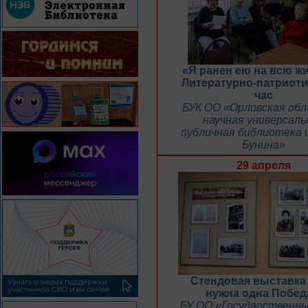
«Я ранен ею на всю ж
Литературно-патриоти
час
БУК ОО «Орловская об
научная универсаль
публичная библиотека и
Бунина»
29 апреля
Стендовая выставка
нужна одна Побед
БУ ОО «Государственны