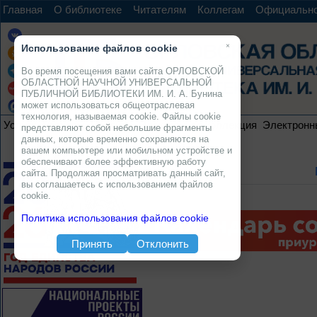
Главная
О библиотеке
Читателям
Коллегам
Официальн
×
Использование файлов cookie
Во время посещения вами сайта ОРЛОВСКОЙ
ОБЛАСТНОЙ НАУЧНОЙ УНИВЕРСАЛЬНОЙ
ПУБЛИЧНОЙ БИБЛИОТЕКИ ИМ. И. А. Бунина
может использоваться общеотраслевая
технология, называемая cookie. Файлы cookie
Услуги
Ресурсы
Проекты
Электронная коллекция
Электронн
представляют собой небольшие фрагменты
данных, которые временно сохраняются на
вашем компьютере или мобильном устройстве и
обеспечивают более эффективную работу
сайта. Продолжая просматривать данный сайт,
вы соглашаетесь с использованием файлов
cookie.
Политика использования файлов cookie
Принять
Отклонить