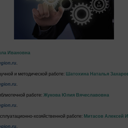
ла Ивановна
gion.ru
.
аучной и методической работе:
Шатохина Наталья Захаро
gion.ru
.
иблиотечной работе:
Жукова Юлия Вячеславовна
gion.ru
.
ксплуатационно-хозяйственной работе:
Митасов Алексей 
gion.ru
.