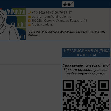
Изучаем русский
язык
+7 (4862) 76-45-06; 76-37-87
oo_orel_lbun@orel-region.ru
302028 г.Орел, ул.Максима Горького, 43
График работы
С 1 июля по 31 августа библиотека работает по летнему
графику
До конца года
Россия: приглашение
НЕЗАВИСИМАЯ ОЦЕНКА
в путешествие
КАЧЕСТВА
Цикл выставок литературы
Уважаемые пользователи!
Просим оценить условия
предоставления услуг.
До конца года
Мастера кисти:
галерея талантов
Цикл выставок литературы