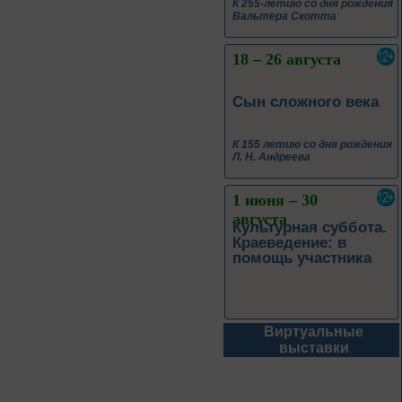
К 255-летию со дня рождения
Вальтера Скотта
18 – 26 августа
Сын сложного века
К 155 летию со дня рождения
Л. Н. Андреева
1 июня – 30
августа
Культурная суббота.
Краеведение: в
помощь участника
Виртуальные
1 июня – 31
выставки
августа
Безопасным будет
путь!