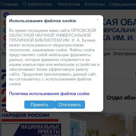
Главная
О библиотеке
Читателям
Коллегам
Официальн
×
Использование файлов cookie
Во время посещения вами сайта ОРЛОВСКОЙ
ОБЛАСТНОЙ НАУЧНОЙ УНИВЕРСАЛЬНОЙ
ПУБЛИЧНОЙ БИБЛИОТЕКИ ИМ. И. А. Бунина
может использоваться общеотраслевая
технология, называемая cookie. Файлы cookie
Услуги
Ресурсы
Проекты
Электронная коллекция
Электронн
представляют собой небольшие фрагменты
данных, которые временно сохраняются на
вашем компьютере или мобильном устройстве и
обеспечивают более эффективную работу
сайта. Продолжая просматривать данный сайт,
вы соглашаетесь с использованием файлов
cookie.
Политика использования файлов cookie
Отдел або
Принять
Отклонить