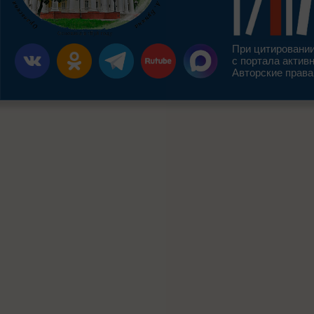
При цитировании
с портала актив
Авторские права