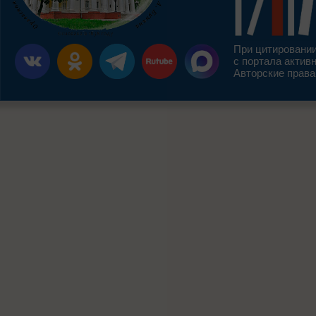
При цитировании
с портала актив
Авторские права