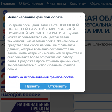
Главная
О библиотеке
Читателям
Коллегам
Официальн
×
Использование файлов cookie
Во время посещения вами сайта ОРЛОВСКОЙ
ОБЛАСТНОЙ НАУЧНОЙ УНИВЕРСАЛЬНОЙ
ПУБЛИЧНОЙ БИБЛИОТЕКИ ИМ. И. А. Бунина
может использоваться общеотраслевая
технология, называемая cookie. Файлы cookie
Услуги
Ресурсы
Проекты
Электронная коллекция
Электронн
представляют собой небольшие фрагменты
данных, которые временно сохраняются на
вашем компьютере или мобильном устройстве и
обеспечивают более эффективную работу
сайта. Продолжая просматривать данный сайт,
вы соглашаетесь с использованием файлов
cookie.
Политика использования файлов cookie
Принять
Отклонить