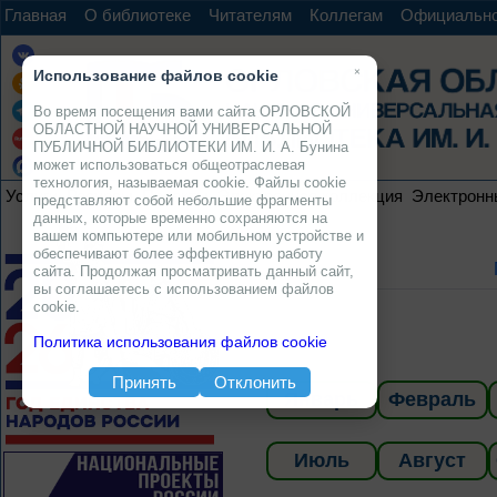
Главная
О библиотеке
Читателям
Коллегам
Официальн
×
Использование файлов cookie
Во время посещения вами сайта ОРЛОВСКОЙ
ОБЛАСТНОЙ НАУЧНОЙ УНИВЕРСАЛЬНОЙ
ПУБЛИЧНОЙ БИБЛИОТЕКИ ИМ. И. А. Бунина
может использоваться общеотраслевая
технология, называемая cookie. Файлы cookie
Услуги
Ресурсы
Проекты
Электронная коллекция
Электронн
представляют собой небольшие фрагменты
данных, которые временно сохраняются на
вашем компьютере или мобильном устройстве и
обеспечивают более эффективную работу
сайта. Продолжая просматривать данный сайт,
вы соглашаетесь с использованием файлов
cookie.
Политика использования файлов cookie
Принять
Отклонить