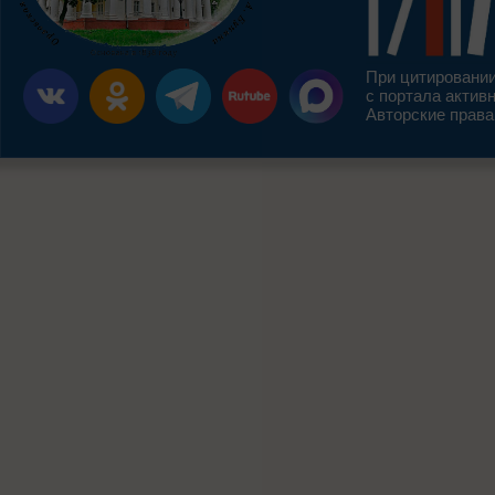
При цитировании
с портала актив
Авторские права