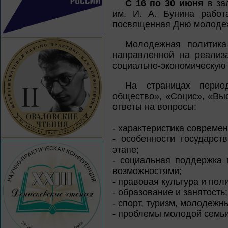
С 16 по 30 июня
в за
им. И. А. Бунина рабо
посвященная Дню молодеж
Молодежная политика 
направленной на реализ
социально-экономическую 
На страницах перио
общество», «Социс», «Вы
ответы на вопросы:
- характеристика совреме
- особенности государс
этапе;
- социальная поддержка
возможностями;
- правовая культура и пол
- образование и занятость;
- спорт, туризм, молодежн
- проблемы молодой семьи