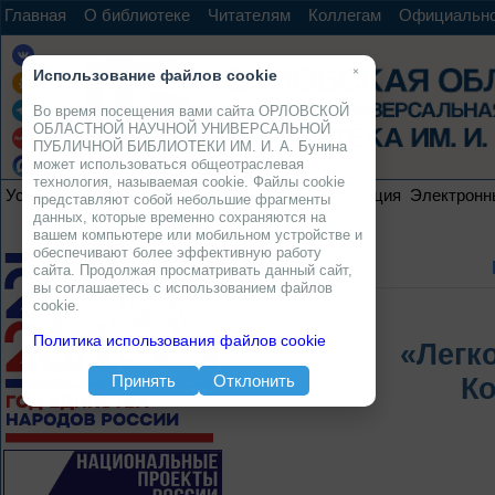
Главная
О библиотеке
Читателям
Коллегам
Официальн
×
Использование файлов cookie
Во время посещения вами сайта ОРЛОВСКОЙ
ОБЛАСТНОЙ НАУЧНОЙ УНИВЕРСАЛЬНОЙ
ПУБЛИЧНОЙ БИБЛИОТЕКИ ИМ. И. А. Бунина
может использоваться общеотраслевая
технология, называемая cookie. Файлы cookie
Услуги
Ресурсы
Проекты
Электронная коллекция
Электронн
представляют собой небольшие фрагменты
данных, которые временно сохраняются на
вашем компьютере или мобильном устройстве и
обеспечивают более эффективную работу
сайта. Продолжая просматривать данный сайт,
вы соглашаетесь с использованием файлов
cookie.
Политика использования файлов cookie
«Легк
Принять
Отклонить
К