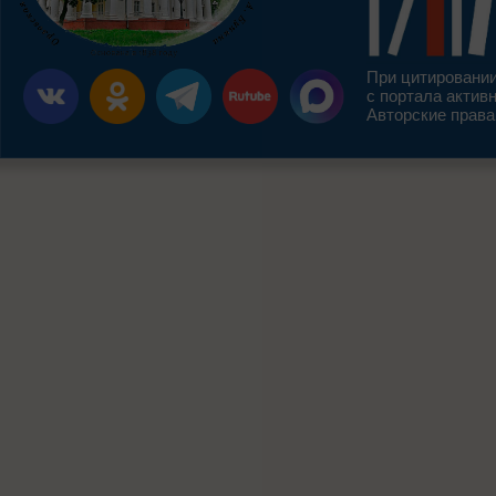
При цитировании
с портала актив
Авторские права