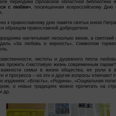
ле периодики Орловской областной библиотеки и
тся с любви»
, посвященная всероссийскому Дню 
я.
но к православному дню памяти святых князя Петра
ся образцом православной добродетели.
раздника насчитывает несколько веков, а светский 
едаль «За любовь и верность». Символом торже
юль.
равственности, чистоты и душевного тепла любов
ика прожить счастливую жизнь современным парам
 важности семьи в жизни общества, ее роли в в
и и прогресса – на эти и другие вопросы отвечают п
их изданиях: «Власть», «Родина», «Социальная полит
здник, о новых традициях можно прочитать на стр
и др.