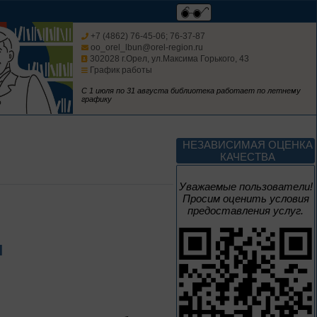
Изучаем русский
язык
+7 (4862) 76-45-06; 76-37-87
oo_orel_lbun@orel-region.ru
302028 г.Орел, ул.Максима Горького, 43
График работы
С 1 июля по 31 августа библиотека работает по летнему
графику
До конца года
Россия: приглашение
НЕЗАВИСИМАЯ ОЦЕНКА
в путешествие
КАЧЕСТВА
Цикл выставок литературы
Уважаемые пользователи!
Просим оценить условия
предоставления услуг.
До конца года
и
Мастера кисти:
галерея талантов
Цикл выставок литературы