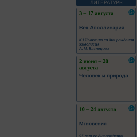
А. М. Васнецова
ЛИТЕРАТУРЫ
2 июня – 20
августа
Человек и природа
10 – 24 августа
Мгновения
95 лет со дня рождения
композитора Микаэла
Леоновича Таривердиева
10 – 24 августа
Sir Walter Scott