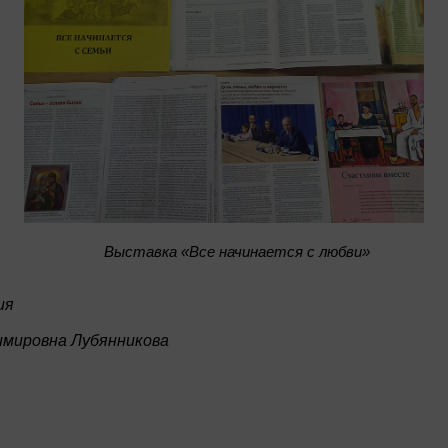
Bыставка «Все начинается с любви»
ия
имировна Лубянникова