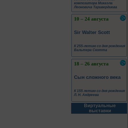
К 255-летию со дня рождения
Вальтера Скотта
18 – 26 августа
Сын сложного века
К 155 летию со дня рождения
Л. Н. Андреева
1 июня – 30
августа
Культурная суббота.
Краеведение: в
помощь участника
Виртуальные
1 июня – 31
выставки
августа
Безопасным будет
путь!