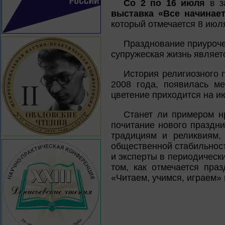
Сo 2 по 16 июля
в за
выставка «Все начинае
который отмечается 8 июл
Празднование приуроче
супружеская жизнь являет
История религиозного п
2008 года, появилась м
цветение приходится на и
Станет ли примером н
почитание нового праздн
традициям и реликвиям,
общественной стабильност
и эксперты в периодическ
том, как отмечается пра
«Читаем, учимся, играем» 