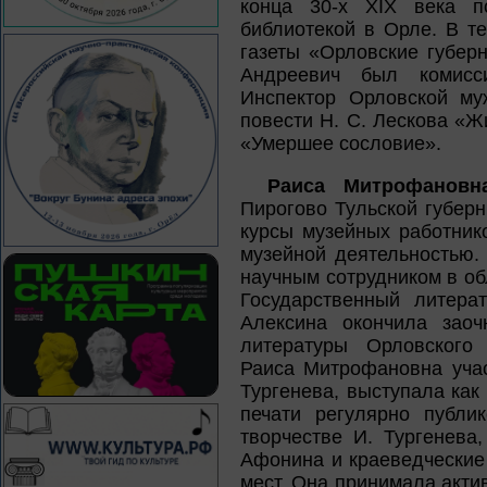
конца 30-х XIX века п
библиотекой в Орле. В т
газеты «Орловские губер
Андреевич был комисс
Инспектор Орловской му
повести Н. С. Лескова «
«Умершее сословие».
Раиса Митрофановн
Пирогово Тульской губер
курсы музейных работник
музейной деятельностью.
научным сотрудником в об
Государственный литера
Алексина окончила заоч
литературы Орловского г
Раиса Митрофановна учас
Тургенева, выступала как
печати регулярно публи
творчестве И. Тургенева
Афонина и краеведческие
мест. Она принимала акти