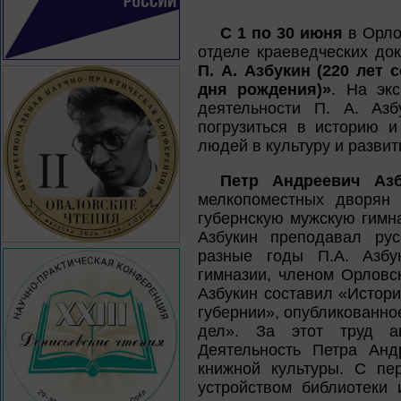
С 1 по 30 июня
в Орлов
отделе краеведческих док
П. А. Азбукин (220 лет 
дня рождения)»
. На эк
деятельности П. А. Аз
погрузиться в историю и
людей в культуру и развит
Петр Андреевич Азб
мелкопоместных дворян 
губернскую мужскую гимн
Азбукин преподавал рус
разные годы П.А. Азбу
гимназии, членом Орловск
Азбукин составил «Истори
губернии», опубликованно
дел». За этот труд ав
Деятельность Петра Анд
книжной культуры. С пе
устройством библиотеки 