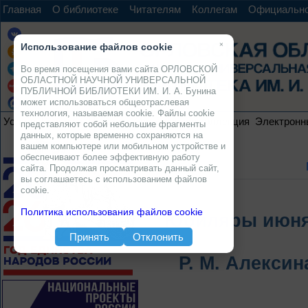
Главная
О библиотеке
Читателям
Коллегам
Официальн
×
Использование файлов cookie
Во время посещения вами сайта ОРЛОВСКОЙ
ОБЛАСТНОЙ НАУЧНОЙ УНИВЕРСАЛЬНОЙ
ПУБЛИЧНОЙ БИБЛИОТЕКИ ИМ. И. А. Бунина
может использоваться общеотраслевая
технология, называемая cookie. Файлы cookie
Услуги
Ресурсы
Проекты
Электронная коллекция
Электронн
представляют собой небольшие фрагменты
данных, которые временно сохраняются на
вашем компьютере или мобильном устройстве и
обеспечивают более эффективную работу
сайта. Продолжая просматривать данный сайт,
вы соглашаетесь с использованием файлов
cookie.
Политика использования файлов cookie
Юбиляры июня: 
Принять
Отклонить
Р. М. Алексин