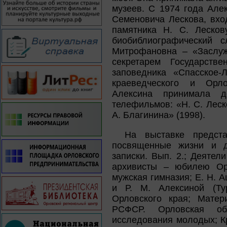
музеев. С 1974 года Але
Семеновича Лескова, вхо
памятника Н. С. Лесков
биобиблиографический с
Митрофановна – «Заслуж
секретарем Государств
заповедника «Спасское-Л
краеведческого и Орлов
Алексина принимала д
телефильмов: «Н. С. Леск
А. Благинина» (1998).
На выставке предста
посвященные жизни и де
записки. Вып. 2.; Деятел
архивисты – юбилею Орл
мужская гимназия; Е. Н. А
и Р. М. Алексиной (Тур
Орловского края; Матер
РСФСР. Орловская об
исследования молодых; Кр