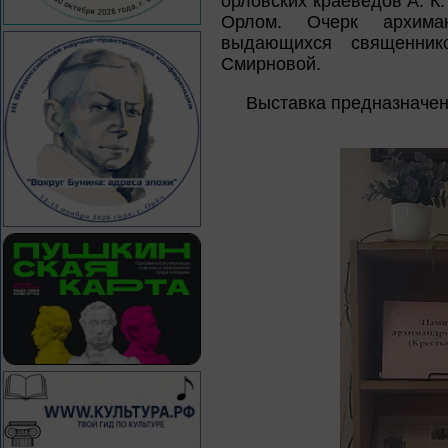
орловских краеведов А. К
Орлом. Очерк архима
выдающихся священник
Смирновой.
Выставка предназначен