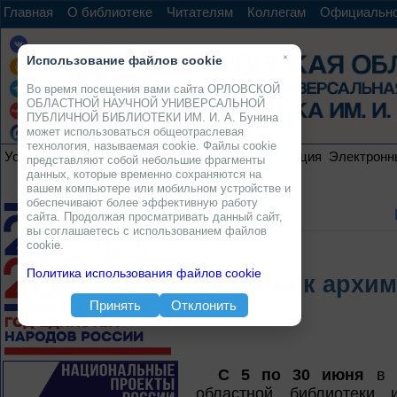
Главная
О библиотеке
Читателям
Коллегам
Официальн
×
Использование файлов cookie
Во время посещения вами сайта ОРЛОВСКОЙ
ОБЛАСТНОЙ НАУЧНОЙ УНИВЕРСАЛЬНОЙ
ПУБЛИЧНОЙ БИБЛИОТЕКИ ИМ. И. А. Бунина
может использоваться общеотраслевая
технология, называемая cookie. Файлы cookie
Услуги
Ресурсы
Проекты
Электронная коллекция
Электронн
представляют собой небольшие фрагменты
данных, которые временно сохраняются на
вашем компьютере или мобильном устройстве и
обеспечивают более эффективную работу
сайта. Продолжая просматривать данный сайт,
вы соглашаетесь с использованием файлов
cookie.
Политика использования файлов cookie
Памятник архим
Принять
Отклонить
С 5 по 30 июня
в о
областной библиотеки 