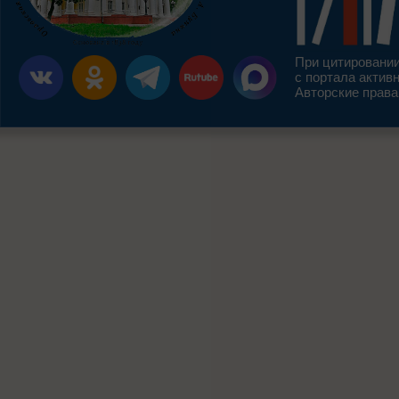
При цитировании
с портала актив
Авторские права