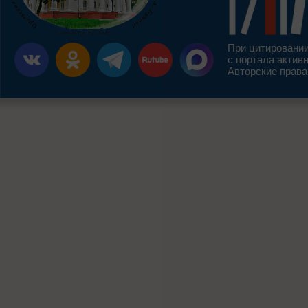
При цитировании
с портала актив
Авторские права