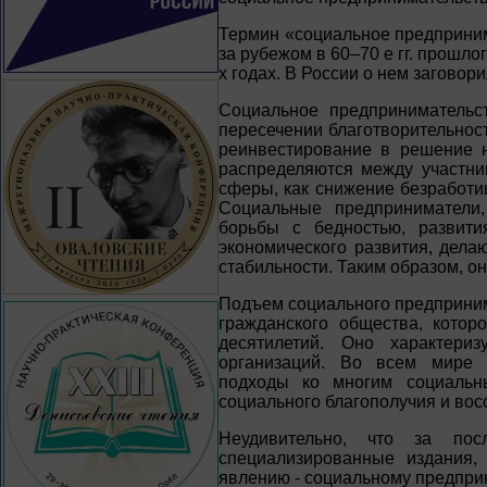
Термин «социальное предприним
за рубежом в 60–70 е гг. прошло
х годах. В России о нем заговори
Социальное предпринимательс
пересечении благотворительнос
реинвестирование в решение 
распределяются между участни
сферы, как снижение безработи
Социальные предприниматели,
борьбы с бедностью, развити
экономического развития, дел
стабильности. Таким образом, о
Подъем социального предприним
гражданского общества, котор
десятилетий. Оно характери
организаций. Во всем мире 
подходы ко многим социальн
социального благополучия и во
Неудивительно, что за по
специализированные издания,
явлению - социальному предпри