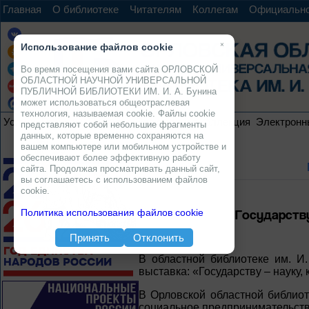
Главная
О библиотеке
Читателям
Коллегам
Официальн
×
Использование файлов cookie
Во время посещения вами сайта ОРЛОВСКОЙ
ОБЛАСТНОЙ НАУЧНОЙ УНИВЕРСАЛЬНОЙ
ПУБЛИЧНОЙ БИБЛИОТЕКИ ИМ. И. А. Бунина
может использоваться общеотраслевая
технология, называемая cookie. Файлы cookie
Услуги
Ресурсы
Проекты
Электронная коллекция
Электронн
представляют собой небольшие фрагменты
данных, которые временно сохраняются на
вашем компьютере или мобильном устройстве и
обеспечивают более эффективную работу
сайта. Продолжая просматривать данный сайт,
вы соглашаетесь с использованием файлов
cookie.
Государству
Политика использования файлов cookie
Принять
Отклонить
В областной библиотеке им. И
выставка: «Государству – науку
В Орловской областной библиот
социальное предпринимательство