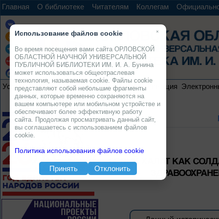
Главная
О библиотеке
Читателям
Коллегам
Официальн
×
Использование файлов cookie
Во время посещения вами сайта ОРЛОВСКОЙ
ОБЛАСТНОЙ НАУЧНОЙ УНИВЕРСАЛЬНОЙ
ПУБЛИЧНОЙ БИБЛИОТЕКИ ИМ. И. А. Бунина
может использоваться общеотраслевая
технология, называемая cookie. Файлы cookie
Услуги
Ресурсы
Проекты
Электронная коллекция
Электронн
представляют собой небольшие фрагменты
данных, которые временно сохраняются на
вашем компьютере или мобильном устройстве и
обеспечивают более эффективную работу
сайта. Продолжая просматривать данный сайт,
вы соглашаетесь с использованием файлов
cookie.
Политика использования файлов cookie
БЕЛЫЙ ХАЛАТ КАК СОЛД
Принять
Отклонить
ЗДРАВООХРАНЕН