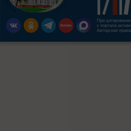
При цитировании
с портала актив
Авторские права