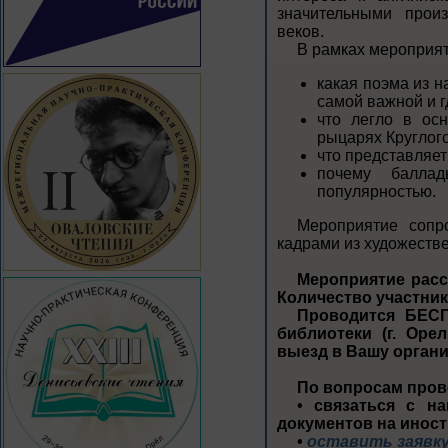
значительными прои
веков.
В рамках мероприят
какая поэма из 
самой важной и г
что легло в ос
рыцарях Круглого
что представляет
почему балла
популярностью.
Мероприятие сопр
кадрами из художеств
Мероприятие рассч
Количество участнико
Проводится БЕСП
библиотеки (г. Орел
выезд в Вашу орган
По вопросам пров
• связаться с на
документов на инос
•
оставить заявку