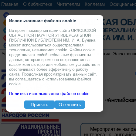
Главная
О библиотеке
Читателям
Коллегам
Официальн
×
Использование файлов cookie
Во время посещения вами сайта ОРЛОВСКОЙ
ОБЛАСТНОЙ НАУЧНОЙ УНИВЕРСАЛЬНОЙ
ПУБЛИЧНОЙ БИБЛИОТЕКИ ИМ. И. А. Бунина
может использоваться общеотраслевая
технология, называемая cookie. Файлы cookie
Услуги
Ресурсы
Проекты
Электронная коллекция
Электронн
представляют собой небольшие фрагменты
данных, которые временно сохраняются на
вашем компьютере или мобильном устройстве и
обеспечивают более эффективную работу
сайта. Продолжая просматривать данный сайт,
вы соглашаетесь с использованием файлов
cookie.
Политика использования файлов cookie
«Английская
Принять
Отклонить
Мероприятие напра
интереса к английс