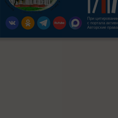
При цитировании
с портала актив
Авторские права