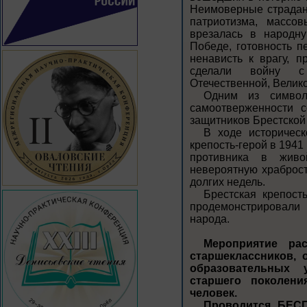
Неимоверные страдан
патриотизма, массо
врезалась в народн
Победе, готовность 
ненависть к врагу, 
сделали войну с
Отечественной, Велико
Одним из символ
самоотверженности с
защитников Брестской 
В ходе историчес
крепость-герой в 1941
противника в живо
невероятную храброст
долгих недель.
Брестская крепост
продемонстрировали
народа.
Мероприятие ра
старшеклассников,
образовательных у
старшего поколени
человек.
Проводится БЕСП