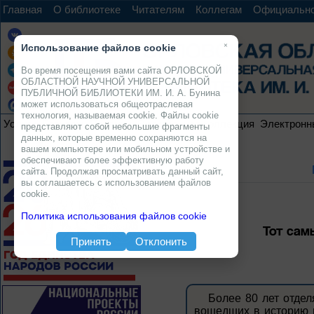
Главная
О библиотеке
Читателям
Коллегам
Официальн
×
Использование файлов cookie
Во время посещения вами сайта ОРЛОВСКОЙ
ОБЛАСТНОЙ НАУЧНОЙ УНИВЕРСАЛЬНОЙ
ПУБЛИЧНОЙ БИБЛИОТЕКИ ИМ. И. А. Бунина
может использоваться общеотраслевая
технология, называемая cookie. Файлы cookie
Услуги
Ресурсы
Проекты
Электронная коллекция
Электронн
представляют собой небольшие фрагменты
данных, которые временно сохраняются на
вашем компьютере или мобильном устройстве и
обеспечивают более эффективную работу
сайта. Продолжая просматривать данный сайт,
вы соглашаетесь с использованием файлов
cookie.
Политика использования файлов cookie
Тот сам
Принять
Отклонить
Более 80 лет отдел
вошедших в историю 