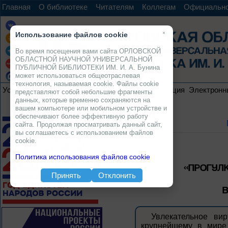
Главная
О библиотеке
Читателям
Коллегам
Официальн
×
Использование файлов cookie
Во время посещения вами сайта ОРЛОВСКОЙ
ОБЛАСТНОЙ НАУЧНОЙ УНИВЕРСАЛЬНОЙ
ПУБЛИЧНОЙ БИБЛИОТЕКИ ИМ. И. А. Бунина
может использоваться общеотраслевая
технология, называемая cookie. Файлы cookie
Услуги
Ресурсы
Проекты
Электронная коллекция
Электронн
представляют собой небольшие фрагменты
данных, которые временно сохраняются на
вашем компьютере или мобильном устройстве и
обеспечивают более эффективную работу
сайта. Продолжая просматривать данный сайт,
вы соглашаетесь с использованием файлов
cookie.
Политика использования файлов cookie
«ПРОГУЛК
Принять
Отклонить
В
Увлекательное ви
крупнейшему в мире 