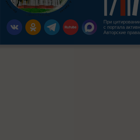
При цитировании
с портала актив
Авторские права