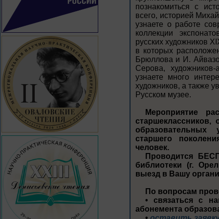
познакомиться с ист
всего, историей Михай
узнаете о работе сов
коллекции экспонат
русских художников XI
в которых расположе
Брюллова и И. Айвазов
Серова, художников-
узнаете много интер
художников, а также 
Русском музее.
Мероприятие ра
старшеклассников,
образовательных у
старшего поколени
человек.
Проводится БЕСП
библиотеки (г. Орел
выезд в Вашу орган
По вопросам пров
• связаться с на
абонемента образов
•
оставить заявку