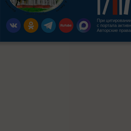
При цитировании
с портала актив
Авторские права