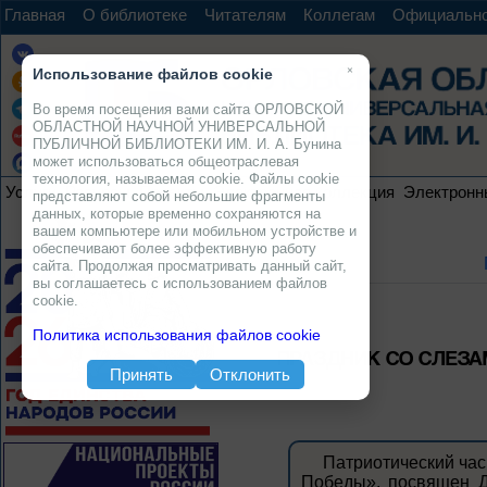
Главная
О библиотеке
Читателям
Коллегам
Официальн
×
Использование файлов cookie
Во время посещения вами сайта ОРЛОВСКОЙ
ОБЛАСТНОЙ НАУЧНОЙ УНИВЕРСАЛЬНОЙ
ПУБЛИЧНОЙ БИБЛИОТЕКИ ИМ. И. А. Бунина
может использоваться общеотраслевая
технология, называемая cookie. Файлы cookie
Услуги
Ресурсы
Проекты
Электронная коллекция
Электронн
представляют собой небольшие фрагменты
данных, которые временно сохраняются на
вашем компьютере или мобильном устройстве и
обеспечивают более эффективную работу
сайта. Продолжая просматривать данный сайт,
вы соглашаетесь с использованием файлов
cookie.
Политика использования файлов cookie
ПРАЗДНИК СО СЛЕЗАМ
Принять
Отклонить
Патриотический час
Победы», посвящен Д