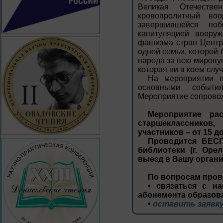
Великая Отечест
кровопролитный во
завершившейся по
капитуляцией воору
фашизма стран Центр
одной семьи, которой 
народа за всю мировую
которая ни в коем слу
На мероприятии п
основными событи
Мероприятие сопрово
Мероприятие ра
старшеклассников,
участников – от 15 до
Проводится БЕСП
библиотеки (г. Орел
выезд в Вашу орган
По вопросам пров
• связаться с на
абонемента образов
•
оставить заявку