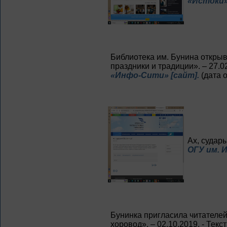
«Истоки»
Библиотека им. Бунина открыв
праздники и традиции». – 27.02
«Инфо-Сити» [сайт].
(дата 
Ах, судары
ОГУ им. И
Бунинка пригласила читателей
хоровод». – 02.10.2019. - Текс