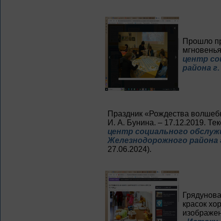
Прошло п
мгновенья»
центр со
района г.
Праздник «Рождества волшебн
И. А. Бунина. – 17.12.2019. Те
центр социального обслуж
Железнодорожного района г
27.06.2024).
Грядунова
красок хор
изображен