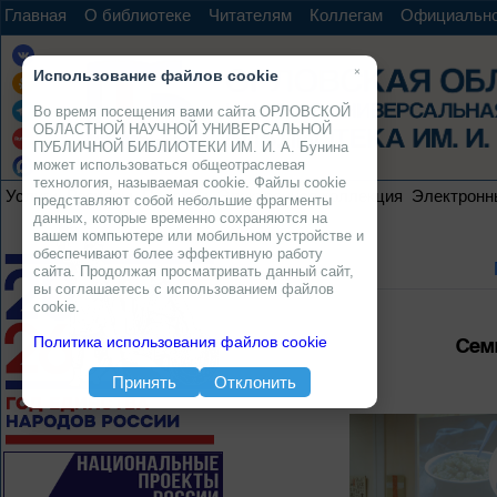
Главная
О библиотеке
Читателям
Коллегам
Официальн
×
Использование файлов cookie
Во время посещения вами сайта ОРЛОВСКОЙ
ОБЛАСТНОЙ НАУЧНОЙ УНИВЕРСАЛЬНОЙ
ПУБЛИЧНОЙ БИБЛИОТЕКИ ИМ. И. А. Бунина
может использоваться общеотраслевая
технология, называемая cookie. Файлы cookie
Услуги
Ресурсы
Проекты
Электронная коллекция
Электронн
представляют собой небольшие фрагменты
данных, которые временно сохраняются на
вашем компьютере или мобильном устройстве и
обеспечивают более эффективную работу
сайта. Продолжая просматривать данный сайт,
вы соглашаетесь с использованием файлов
cookie.
Сем
Политика использования файлов cookie
Принять
Отклонить