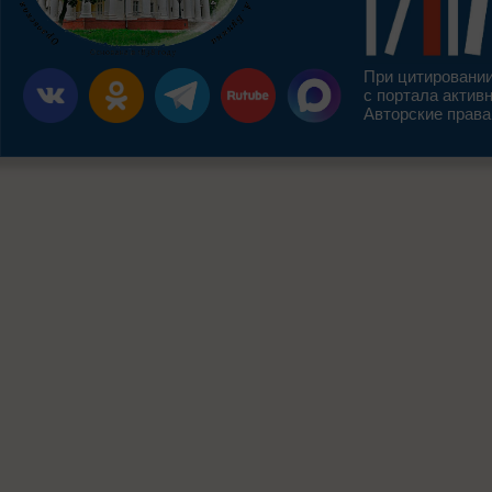
При цитировании
с портала актив
Авторские права