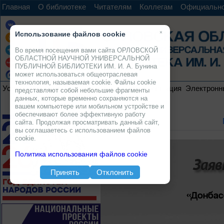
Главная
О библиотеке
Читателям
Коллегам
Официальн
×
Использование файлов cookie
Во время посещения вами сайта ОРЛОВСКОЙ
ОБЛАСТНОЙ НАУЧНОЙ УНИВЕРСАЛЬНОЙ
ПУБЛИЧНОЙ БИБЛИОТЕКИ ИМ. И. А. Бунина
может использоваться общеотраслевая
технология, называемая cookie. Файлы cookie
Услуги
Ресурсы
Проекты
Электронная коллекция
Электронн
представляют собой небольшие фрагменты
данных, которые временно сохраняются на
вашем компьютере или мобильном устройстве и
обеспечивают более эффективную работу
сайта. Продолжая просматривать данный сайт,
вы соглашаетесь с использованием файлов
cookie.
Политика использования файлов cookie
Заяв
Принять
Отклонить
«Донбас