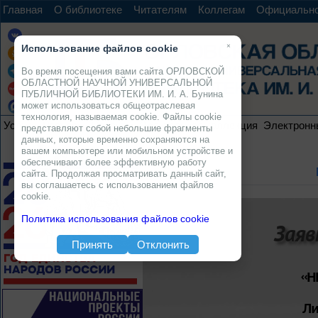
Главная
О библиотеке
Читателям
Коллегам
Официальн
×
Использование файлов cookie
Во время посещения вами сайта ОРЛОВСКОЙ
ОБЛАСТНОЙ НАУЧНОЙ УНИВЕРСАЛЬНОЙ
ПУБЛИЧНОЙ БИБЛИОТЕКИ ИМ. И. А. Бунина
может использоваться общеотраслевая
технология, называемая cookie. Файлы cookie
Услуги
Ресурсы
Проекты
Электронная коллекция
Электронн
представляют собой небольшие фрагменты
данных, которые временно сохраняются на
вашем компьютере или мобильном устройстве и
обеспечивают более эффективную работу
сайта. Продолжая просматривать данный сайт,
вы соглашаетесь с использованием файлов
cookie.
Политика использования файлов cookie
Заяв
Принять
Отклонить
«Н
Ли