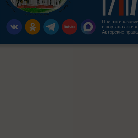
При цитировании
с портала актив
Авторские права