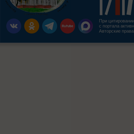
При цитировании
с портала актив
Авторские права