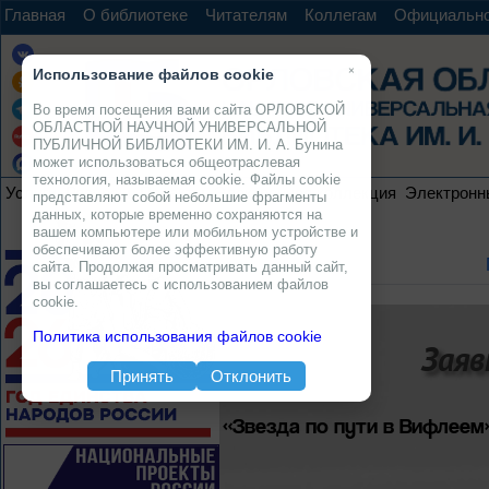
Главная
О библиотеке
Читателям
Коллегам
Официальн
×
Использование файлов cookie
Во время посещения вами сайта ОРЛОВСКОЙ
ОБЛАСТНОЙ НАУЧНОЙ УНИВЕРСАЛЬНОЙ
ПУБЛИЧНОЙ БИБЛИОТЕКИ ИМ. И. А. Бунина
может использоваться общеотраслевая
технология, называемая cookie. Файлы cookie
Услуги
Ресурсы
Проекты
Электронная коллекция
Электронн
представляют собой небольшие фрагменты
данных, которые временно сохраняются на
вашем компьютере или мобильном устройстве и
обеспечивают более эффективную работу
сайта. Продолжая просматривать данный сайт,
вы соглашаетесь с использованием файлов
cookie.
Политика использования файлов cookie
Заяв
Принять
Отклонить
«Звезда по пути в Вифлеем