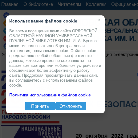
Главная
О библиотеке
Читателям
Коллегам
Официальн
×
Использование файлов cookie
Во время посещения вами сайта ОРЛОВСКОЙ
ОБЛАСТНОЙ НАУЧНОЙ УНИВЕРСАЛЬНОЙ
ПУБЛИЧНОЙ БИБЛИОТЕКИ ИМ. И. А. Бунина
может использоваться общеотраслевая
технология, называемая cookie. Файлы cookie
Услуги
Ресурсы
Проекты
Электронная коллекция
Электронн
представляют собой небольшие фрагменты
данных, которые временно сохраняются на
вашем компьютере или мобильном устройстве и
обеспечивают более эффективную работу
сайта. Продолжая просматривать данный сайт,
вы соглашаетесь с использованием файлов
cookie.
Политика использования файлов cookie
УРОК БЕЗОПАС
Принять
Отклонить
20 октября 2022 год