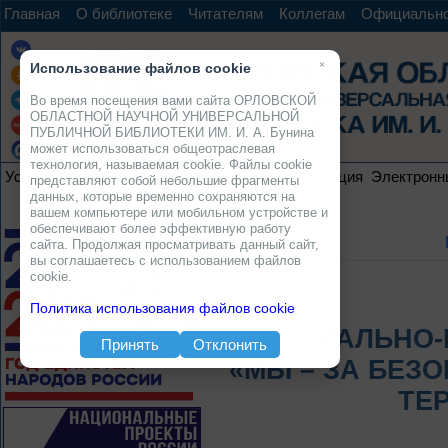
Главная
О библиотеке
Читателям
Коллегам
Официальн
×
Использование файлов cookie
Во время посещения вами сайта ОРЛОВСКОЙ
ОБЛАСТНОЙ НАУЧНОЙ УНИВЕРСАЛЬНОЙ
ПУБЛИЧНОЙ БИБЛИОТЕКИ ИМ. И. А. Бунина
может использоваться общеотраслевая
технология, называемая cookie. Файлы cookie
Услуги
Ресурсы
Проекты
Электронная коллекция
Электронн
представляют собой небольшие фрагменты
данных, которые временно сохраняются на
вашем компьютере или мобильном устройстве и
обеспечивают более эффективную работу
сайта. Продолжая просматривать данный сайт,
вы соглашаетесь с использованием файлов
cookie.
Политика использования файлов cookie
СОЦИАЛЬНО-
Принять
Отклонить
«МЫ – ЗА БЕЗ
ТЕР