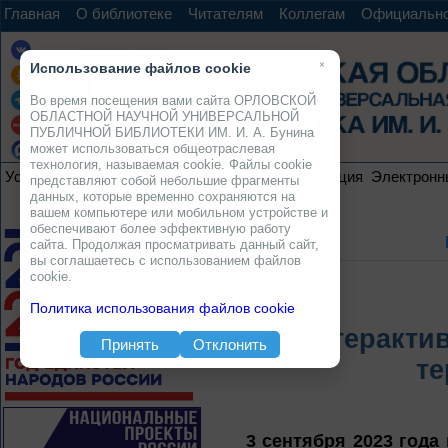
Главная
О библиотеке
Читателям
Коллегам
Официальн
×
Использование файлов cookie
Во время посещения вами сайта ОРЛОВСКОЙ
ОБЛАСТНОЙ НАУЧНОЙ УНИВЕРСАЛЬНОЙ
ПУБЛИЧНОЙ БИБЛИОТЕКИ ИМ. И. А. Бунина
может использоваться общеотраслевая
технология, называемая cookie. Файлы cookie
Услуги
Ресурсы
Проекты
Электронная коллекция
Электронн
представляют собой небольшие фрагменты
данных, которые временно сохраняются на
вашем компьютере или мобильном устройстве и
обеспечивают более эффективную работу
сайта. Продолжая просматривать данный сайт,
вы соглашаетесь с использованием файлов
cookie.
Политика использования файлов cookie
Интеракти
Принять
Отклонить
те
3 сентября 2023 года