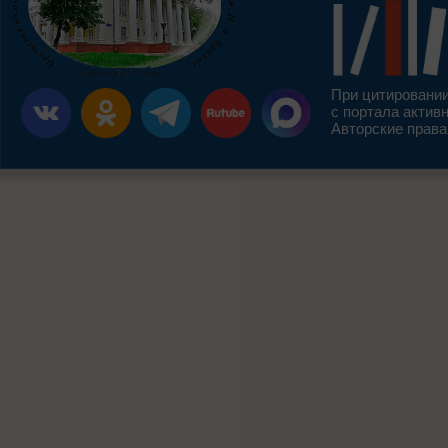
При цитировании
с портала актив
Авторские права