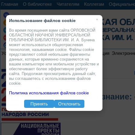
Главная
О библиотеке
Читателям
Коллегам
Официальн
×
Использование файлов cookie
Во время посещения вами сайта ОРЛОВСКОЙ
ОБЛАСТНОЙ НАУЧНОЙ УНИВЕРСАЛЬНОЙ
ПУБЛИЧНОЙ БИБЛИОТЕКИ ИМ. И. А. Бунина
может использоваться общеотраслевая
технология, называемая cookie. Файлы cookie
Услуги
Ресурсы
Проекты
Электронная коллекция
Электронн
представляют собой небольшие фрагменты
данных, которые временно сохраняются на
вашем компьютере или мобильном устройстве и
обеспечивают более эффективную работу
сайта. Продолжая просматривать данный сайт,
вы соглашаетесь с использованием файлов
cookie.
Политика использования файлов cookie
«Языкознание: 
Принять
Отклонить