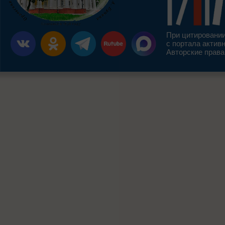
При цитировании
с портала актив
Авторские права