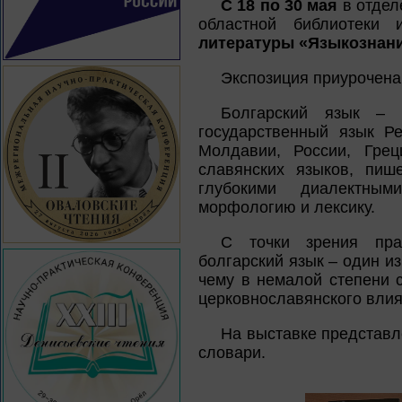
С 18 по 30 мая
в отдел
областной библиотеки
литературы «Языкознани
Экспозиция приурочена
Болгарский язык – 
государственный язык Ре
Молдавии, России, Гре
славянских языков, пиш
глубокими диалектным
морфологию и лексику.
С точки зрения пра
болгарский язык – один и
чему в немалой степени 
церковнославянского влия
На выставке представл
словари.