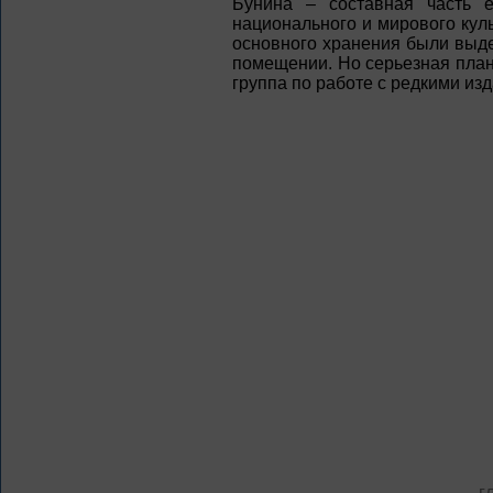
Бунина – составная часть 
национального и мирового кул
основного хранения были выд
помещении. Но серьезная план
группа по работе с редкими из
г