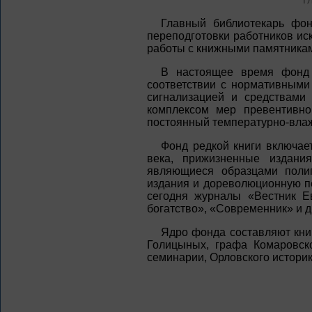
Главный библиотекарь фон
переподготовки работников иск
работы с книжными памятника
В настоящее время фонд р
соответствии с нормативным
сигнализацией и средствами
комплексом мер превентивно
постоянный температурно-влаж
Фонд редкой книги включает
века, прижизненные издани
являющиеся образцами полиг
издания и дореволюционную пе
сегодня журналы «Вестник Ев
богатство», «Современник» и д
Ядро фонда составляют кни
Голицыных, графа Комаровско
семинарии, Орловского историк