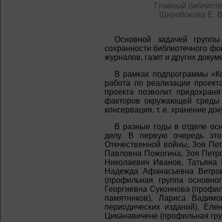
Главный библиот
Широбокова Е. В
Основной задачей группы
сохранности библиотечного фо
журналов, газет и других доку
В рамках подпрограммы «Ко
работа по реализации проект
проекта позволит предохран
факторов окружающей среды 
консервация, т. е. хранение д
В разные годы в отделе ос
делу. В первую очередь эт
Отечественной войны, Зоя Пе
Павловна Пожогина, Зоя Петр
Николаевич Иванов, Татьяна
Надежда Афанасьевна Ветров
(профильная группа основно
Георгиевна Суконнова (профил
памятников), Лариса Вадим
периодических изданий), Ел
Циканавичене (профильная гру