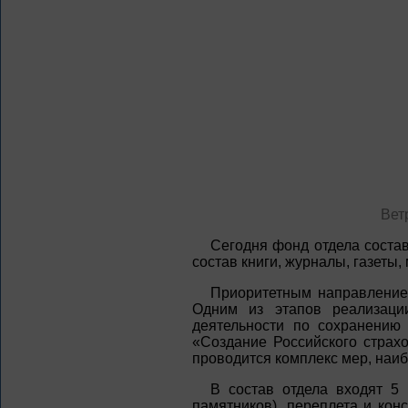
Вет
Сегодня фонд отдела соста
состав книги, журналы, газеты
Приоритетным направлением
Одним из этапов реализаци
деятельности по сохранению
«Создание Российского страх
проводится комплекс мер, наиб
В состав отдела входят 5 
памятников), переплета и ко