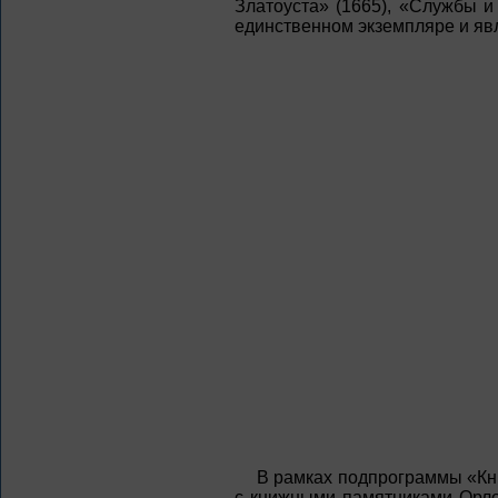
Златоуста» (1665), «Службы и
единственном экземпляре и яв
В рамках подпрограммы «Кн
с книжными памятниками Орло