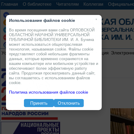
Главная
О библиотеке
Читателям
Коллегам
Официальн
×
Использование файлов cookie
Во время посещения вами сайта ОРЛОВСКОЙ
ОБЛАСТНОЙ НАУЧНОЙ УНИВЕРСАЛЬНОЙ
ПУБЛИЧНОЙ БИБЛИОТЕКИ ИМ. И. А. Бунина
может использоваться общеотраслевая
технология, называемая cookie. Файлы cookie
Услуги
Ресурсы
Проекты
Электронная коллекция
Электронн
представляют собой небольшие фрагменты
данных, которые временно сохраняются на
вашем компьютере или мобильном устройстве и
обеспечивают более эффективную работу
сайта. Продолжая просматривать данный сайт,
вы соглашаетесь с использованием файлов
cookie.
Политика использования файлов cookie
Принять
Отклонить