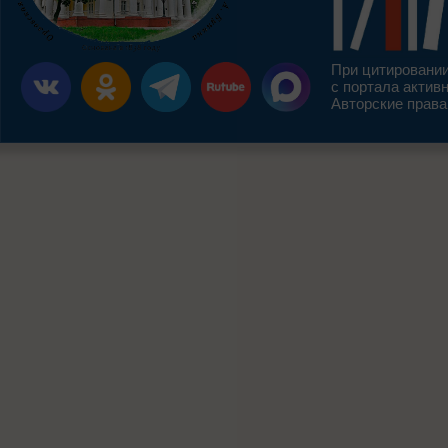
При цитировании
с портала актив
Авторские права