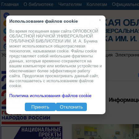
Главная
О библиотеке
Читателям
Коллегам
Официальн
×
Использование файлов cookie
Во время посещения вами сайта ОРЛОВСКОЙ
ОБЛАСТНОЙ НАУЧНОЙ УНИВЕРСАЛЬНОЙ
ПУБЛИЧНОЙ БИБЛИОТЕКИ ИМ. И. А. Бунина
может использоваться общеотраслевая
технология, называемая cookie. Файлы cookie
Услуги
Ресурсы
Проекты
Электронная коллекция
Электронн
представляют собой небольшие фрагменты
данных, которые временно сохраняются на
вашем компьютере или мобильном устройстве и
обеспечивают более эффективную работу
сайта. Продолжая просматривать данный сайт,
вы соглашаетесь с использованием файлов
cookie.
Политика использования файлов cookie
Информаци
Принять
Отклонить