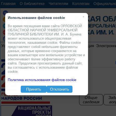
Главная
О библиотеке
Читателям
Коллегам
Официальн
×
Использование файлов cookie
Во время посещения вами сайта ОРЛОВСКОЙ
ОБЛАСТНОЙ НАУЧНОЙ УНИВЕРСАЛЬНОЙ
ПУБЛИЧНОЙ БИБЛИОТЕКИ ИМ. И. А. Бунина
может использоваться общеотраслевая
технология, называемая cookie. Файлы cookie
Услуги
Ресурсы
Проекты
Электронная коллекция
Электронн
представляют собой небольшие фрагменты
данных, которые временно сохраняются на
вашем компьютере или мобильном устройстве и
обеспечивают более эффективную работу
сайта. Продолжая просматривать данный сайт,
вы соглашаетесь с использованием файлов
cookie.
Политика использования файлов cookie
Принять
Отклонить
Общие
Зад
сведения
воп