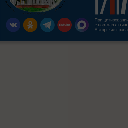
При цитировании
с портала актив
Авторские права