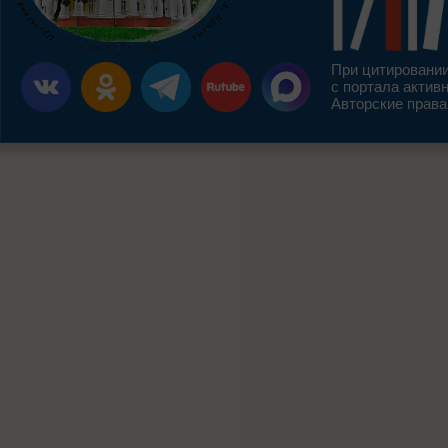
При цитировании
с портала актив
Авторские права