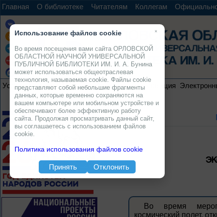
Главная
О библиотеке
Читателям
Коллегам
Официальн
×
Использование файлов cookie
Во время посещения вами сайта ОРЛОВСКОЙ
ОБЛАСТНОЙ НАУЧНОЙ УНИВЕРСАЛЬНОЙ
ПУБЛИЧНОЙ БИБЛИОТЕКИ ИМ. И. А. Бунина
может использоваться общеотраслевая
технология, называемая cookie. Файлы cookie
Услуги
Ресурсы
Проекты
Электронная коллекция
Электронн
представляют собой небольшие фрагменты
данных, которые временно сохраняются на
вашем компьютере или мобильном устройстве и
обеспечивают более эффективную работу
сайта. Продолжая просматривать данный сайт,
вы соглашаетесь с использованием файлов
cookie.
Политика использования файлов cookie
ЭК
Принять
Отклонить
Во время мероп
космический полет, от