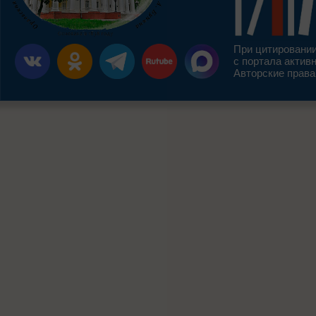
При цитировании
с портала актив
Авторские права