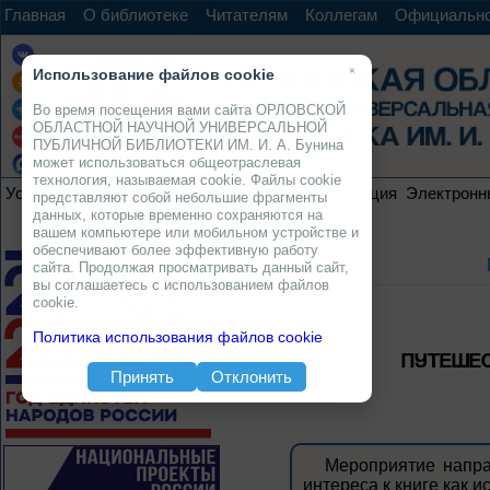
Главная
О библиотеке
Читателям
Коллегам
Официальн
×
Использование файлов cookie
Во время посещения вами сайта ОРЛОВСКОЙ
ОБЛАСТНОЙ НАУЧНОЙ УНИВЕРСАЛЬНОЙ
ПУБЛИЧНОЙ БИБЛИОТЕКИ ИМ. И. А. Бунина
может использоваться общеотраслевая
технология, называемая cookie. Файлы cookie
Услуги
Ресурсы
Проекты
Электронная коллекция
Электронн
представляют собой небольшие фрагменты
данных, которые временно сохраняются на
вашем компьютере или мобильном устройстве и
обеспечивают более эффективную работу
сайта. Продолжая просматривать данный сайт,
вы соглашаетесь с использованием файлов
cookie.
Политика использования файлов cookie
ПУТЕШЕС
Принять
Отклонить
Мероприятие напра
интереса к книге как 