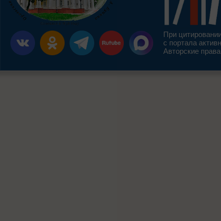
При цитировании
с портала актив
Авторские права