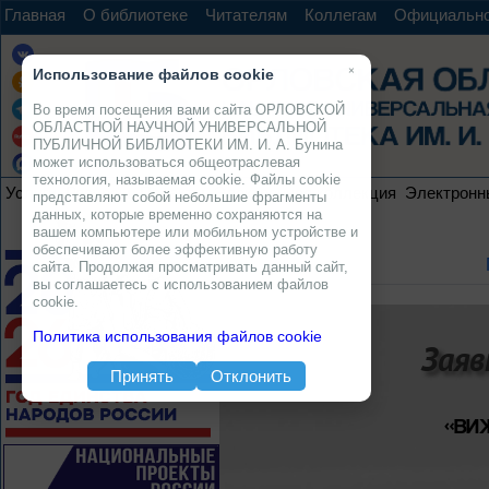
Главная
О библиотеке
Читателям
Коллегам
Официальн
×
Использование файлов cookie
Во время посещения вами сайта ОРЛОВСКОЙ
ОБЛАСТНОЙ НАУЧНОЙ УНИВЕРСАЛЬНОЙ
ПУБЛИЧНОЙ БИБЛИОТЕКИ ИМ. И. А. Бунина
может использоваться общеотраслевая
технология, называемая cookie. Файлы cookie
Услуги
Ресурсы
Проекты
Электронная коллекция
Электронн
представляют собой небольшие фрагменты
данных, которые временно сохраняются на
вашем компьютере или мобильном устройстве и
обеспечивают более эффективную работу
сайта. Продолжая просматривать данный сайт,
вы соглашаетесь с использованием файлов
cookie.
Политика использования файлов cookie
Заяв
Принять
Отклонить
«ВИ