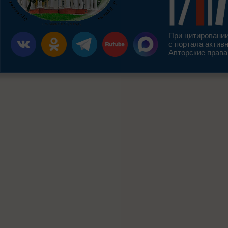
При цитировании
с портала актив
Авторские права