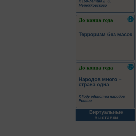
К 160-летию Д. С.
Мережковского
До конца года
Терроризм без масок
До конца года
Народов много –
страна одна
К Году единства народов
России
Виртуальные
До конца года
выставки
Покорители неба:
знаменитые
юбиляры