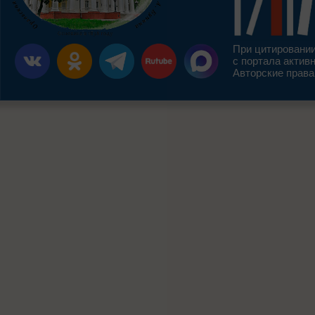
При цитировании
с портала актив
Авторские права