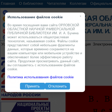
Главная
О библиотеке
Читателям
Коллегам
Официальн
×
Использование файлов cookie
Во время посещения вами сайта ОРЛОВСКОЙ
ОБЛАСТНОЙ НАУЧНОЙ УНИВЕРСАЛЬНОЙ
ПУБЛИЧНОЙ БИБЛИОТЕКИ ИМ. И. А. Бунина
может использоваться общеотраслевая
технология, называемая cookie. Файлы cookie
Услуги
Ресурсы
Проекты
Электронная коллекция
Электронн
представляют собой небольшие фрагменты
данных, которые временно сохраняются на
вашем компьютере или мобильном устройстве и
обеспечивают более эффективную работу
сайта. Продолжая просматривать данный сайт,
вы соглашаетесь с использованием файлов
cookie.
Политика использования файлов cookie
Принять
Отклонить