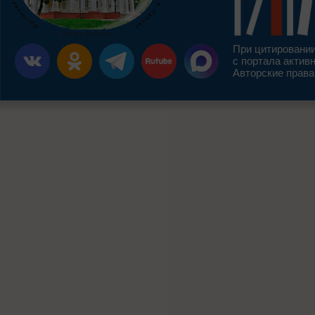
При цитировании
с портала актив
Авторские права