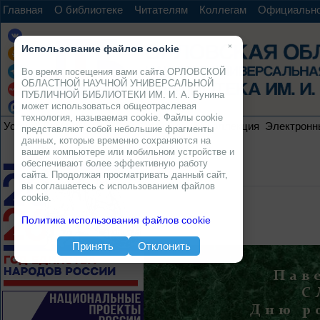
Главная
О библиотеке
Читателям
Коллегам
Официальн
×
Использование файлов cookie
Во время посещения вами сайта ОРЛОВСКОЙ
ОБЛАСТНОЙ НАУЧНОЙ УНИВЕРСАЛЬНОЙ
ПУБЛИЧНОЙ БИБЛИОТЕКИ ИМ. И. А. Бунина
может использоваться общеотраслевая
технология, называемая cookie. Файлы cookie
Услуги
Ресурсы
Проекты
Электронная коллекция
Электронн
представляют собой небольшие фрагменты
данных, которые временно сохраняются на
вашем компьютере или мобильном устройстве и
обеспечивают более эффективную работу
сайта. Продолжая просматривать данный сайт,
вы соглашаетесь с использованием файлов
cookie.
Политика использования файлов cookie
Принять
Отклонить