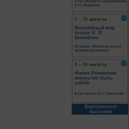
Из цикла «Мастера кисти:
галерея талантов»
1 – 31 августа
Фаина Раневская:
искусство быть
собой
К 130-летию Ф. Г. Раневской
1 – 31 августа
Самоцветы Дальнего
Востока
Из цикла «Россия:
приглашение в
путешествие»
Виртуальные
1 – 31 августа
выставки
Антон Павлович
Чехов