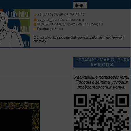
Мгновения
+7 (4862) 76-45-06; 76-37-87
oo_orel_lbun@orel-region.ru
302028 г.Орел, ул.Максима Горького, 43
95 лет со дня рождения
График работы
композитора Микаэла
Леоновича Таривердиева
С 1 июля по 31 августа библиотека работает по летнему
графику
1 июня – 30
августа
Культурная суббота.
Краеведение: в
НЕЗАВИСИМАЯ ОЦЕНКА
помощь участника
КАЧЕСТВА
Уважаемые пользователи!
Просим оценить условия
предоставления услуг.
1 июня – 31
августа
Безопасным будет
путь!