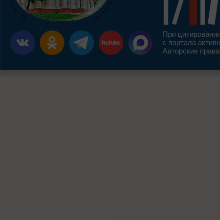
При цитировании
с портала актив
Авторские права