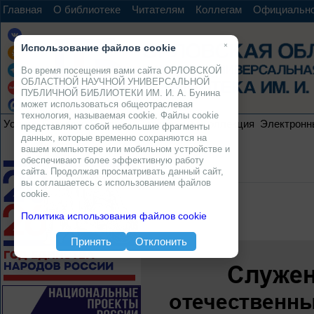
Главная
О библиотеке
Читателям
Коллегам
Официальн
×
Использование файлов cookie
Во время посещения вами сайта ОРЛОВСКОЙ
ОБЛАСТНОЙ НАУЧНОЙ УНИВЕРСАЛЬНОЙ
ПУБЛИЧНОЙ БИБЛИОТЕКИ ИМ. И. А. Бунина
может использоваться общеотраслевая
технология, называемая cookie. Файлы cookie
Услуги
Ресурсы
Проекты
Электронная коллекция
Электронн
представляют собой небольшие фрагменты
данных, которые временно сохраняются на
вашем компьютере или мобильном устройстве и
обеспечивают более эффективную работу
сайта. Продолжая просматривать данный сайт,
вы соглашаетесь с использованием файлов
cookie.
Политика использования файлов cookie
Принять
Отклонить