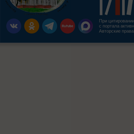
При цитировании
с портала актив
Авторские права