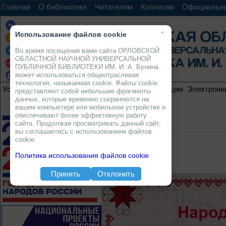
Главная
О библиотеке
Читателям
Коллегам
Официальн
×
Использование файлов cookie
Во время посещения вами сайта ОРЛОВСКОЙ
ОБЛАСТНОЙ НАУЧНОЙ УНИВЕРСАЛЬНОЙ
ПУБЛИЧНОЙ БИБЛИОТЕКИ ИМ. И. А. Бунина
может использоваться общеотраслевая
технология, называемая cookie. Файлы cookie
Услуги
Ресурсы
Проекты
Электронная коллекция
Электронн
представляют собой небольшие фрагменты
данных, которые временно сохраняются на
вашем компьютере или мобильном устройстве и
обеспечивают более эффективную работу
сайта. Продолжая просматривать данный сайт,
вы соглашаетесь с использованием файлов
cookie.
Политика использования файлов cookie
Принять
Отклонить