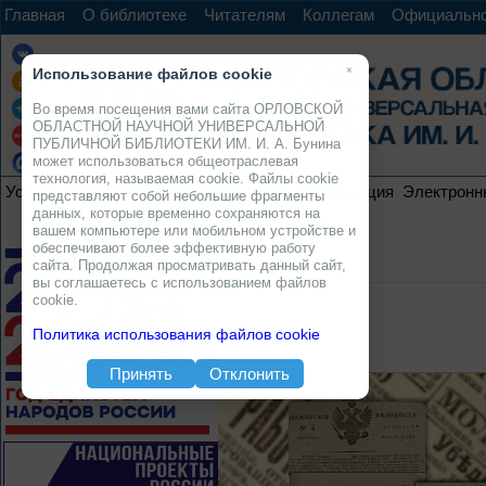
Главная
О библиотеке
Читателям
Коллегам
Официальн
×
Использование файлов cookie
Во время посещения вами сайта ОРЛОВСКОЙ
ОБЛАСТНОЙ НАУЧНОЙ УНИВЕРСАЛЬНОЙ
ПУБЛИЧНОЙ БИБЛИОТЕКИ ИМ. И. А. Бунина
может использоваться общеотраслевая
технология, называемая cookie. Файлы cookie
Услуги
Ресурсы
Проекты
Электронная коллекция
Электронн
представляют собой небольшие фрагменты
данных, которые временно сохраняются на
вашем компьютере или мобильном устройстве и
обеспечивают более эффективную работу
сайта. Продолжая просматривать данный сайт,
вы соглашаетесь с использованием файлов
cookie.
Политика использования файлов cookie
Принять
Отклонить