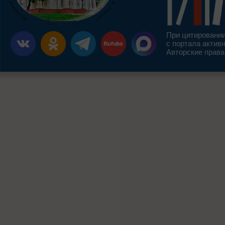
При цитировании
с портала актив
Авторские права