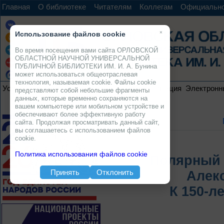
Главная
О библиотеке
Читателям
Коллегам
Официальн
×
Использование файлов cookie
Во время посещения вами сайта ОРЛОВСКОЙ
ОБЛАСТНОЙ НАУЧНОЙ УНИВЕРСАЛЬНОЙ
ПУБЛИЧНОЙ БИБЛИОТЕКИ ИМ. И. А. Бунина
может использоваться общеотраслевая
технология, называемая cookie. Файлы cookie
Услуги
Ресурсы
Проекты
Электронная коллекция
Электронн
представляют собой небольшие фрагменты
данных, которые временно сохраняются на
вашем компьютере или мобильном устройстве и
обеспечивают более эффективную работу
сайта. Продолжая просматривать данный сайт,
вы соглашаетесь с использованием файлов
cookie.
Политика использования файлов cookie
Полярный 
Принять
Отклонить
Алек
К 150-л