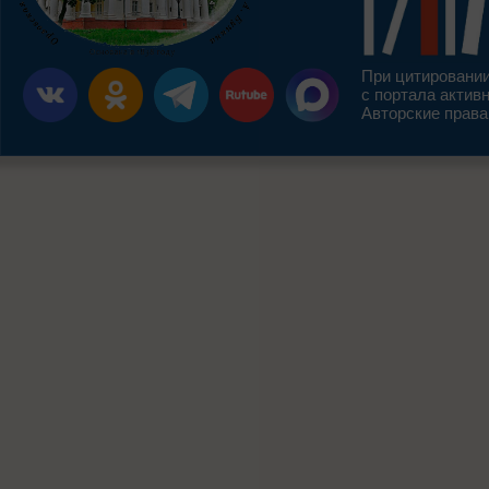
При цитировании
с портала актив
Авторские права