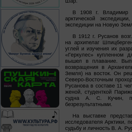
Шар.
В 1908 г. Владимир 
арктической экспедиции
экспедиции на Новую Зем
В 1912 г. Русанов воз
на архипелаг Шпицберге
углей и изучения их раз
«Геркулес» купленном д
вышел в плавание. Выпо
возвращения в Архангел
Земля) на восток. Он ре
Северо-Восточным проход
Русанова в составе 11 че
женой, студенткой Париж
судна А. С. Кучин, п
безрезультатными.
На выставке представ
исследователя Арктики, 
судьбу и личность В. А. Ру