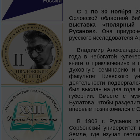
С 1 по 30 ноября 2
Орловской областной би
выставка «Полярный 
Русанов»
. Она приуроч
русского исследователя Ар
Владимир Александро
года в небогатой купече
книги о приключениях и 
духовную семинарию и п
факультет Киевского у
деятельности подвергалс
был выслан на два года 
губернии. Вместе с му
Булатова, чтобы разделит
впервые познакомился с 
В 1903 г. Русанов э
Сорбонский университет
Земле, где изучал геоло