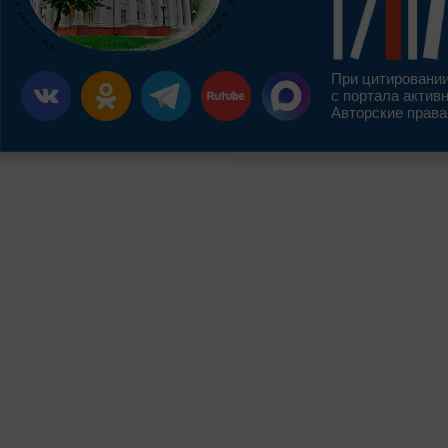
При цитировании
с портала актив
Авторские права