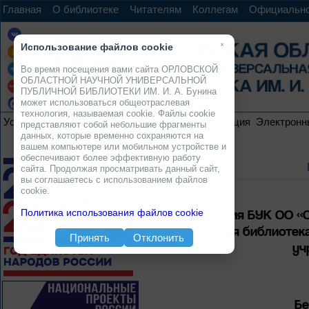
Главная
О библиотеке
Читателям
Коллегам
Официальн
×
Использование файлов cookie
Во время посещения вами сайта ОРЛОВСКОЙ
ОБЛАСТНОЙ НАУЧНОЙ УНИВЕРСАЛЬНОЙ
ПУБЛИЧНОЙ БИБЛИОТЕКИ ИМ. И. А. Бунина
может использоваться общеотраслевая
технология, называемая cookie. Файлы cookie
Услуги
Ресурсы
Проекты
Электронная коллекция
Электронн
представляют собой небольшие фрагменты
данных, которые временно сохраняются на
вашем компьютере или мобильном устройстве и
обеспечивают более эффективную работу
сайта. Продолжая просматривать данный сайт,
вы соглашаетесь с использованием файлов
cookie.
Мероприятия БУК ОО «О
Политика использования файлов cookie
публичная библиотека
Принять
Отклонить
уч
Бе