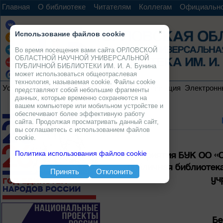
Главная
О библиотеке
Читателям
Коллегам
Официальн
×
Использование файлов cookie
Во время посещения вами сайта ОРЛОВСКОЙ
ОБЛАСТНОЙ НАУЧНОЙ УНИВЕРСАЛЬНОЙ
ПУБЛИЧНОЙ БИБЛИОТЕКИ ИМ. И. А. Бунина
может использоваться общеотраслевая
технология, называемая cookie. Файлы cookie
Услуги
Ресурсы
Проекты
Электронная коллекция
Электронн
представляют собой небольшие фрагменты
данных, которые временно сохраняются на
вашем компьютере или мобильном устройстве и
обеспечивают более эффективную работу
сайта. Продолжая просматривать данный сайт,
вы соглашаетесь с использованием файлов
cookie.
Мероприятия БУК ОО «О
Политика использования файлов cookie
публичная библиотека
Принять
Отклонить
уч
Бе