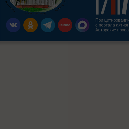
При цитировании
с портала актив
Авторские права