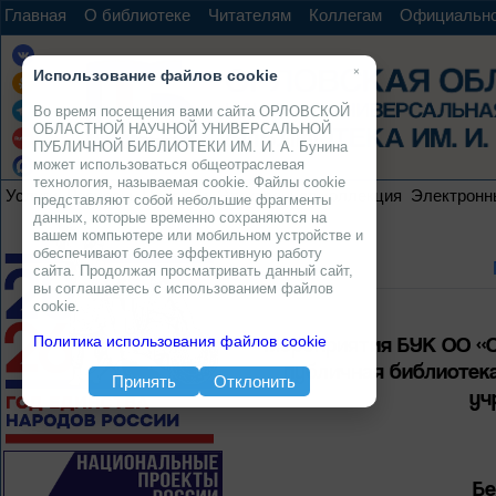
Главная
О библиотеке
Читателям
Коллегам
Официальн
×
Использование файлов cookie
Во время посещения вами сайта ОРЛОВСКОЙ
ОБЛАСТНОЙ НАУЧНОЙ УНИВЕРСАЛЬНОЙ
ПУБЛИЧНОЙ БИБЛИОТЕКИ ИМ. И. А. Бунина
может использоваться общеотраслевая
технология, называемая cookie. Файлы cookie
Услуги
Ресурсы
Проекты
Электронная коллекция
Электронн
представляют собой небольшие фрагменты
данных, которые временно сохраняются на
вашем компьютере или мобильном устройстве и
обеспечивают более эффективную работу
сайта. Продолжая просматривать данный сайт,
вы соглашаетесь с использованием файлов
cookie.
Мероприятия БУК ОО «О
Политика использования файлов cookie
публичная библиотека
Принять
Отклонить
уч
Бе