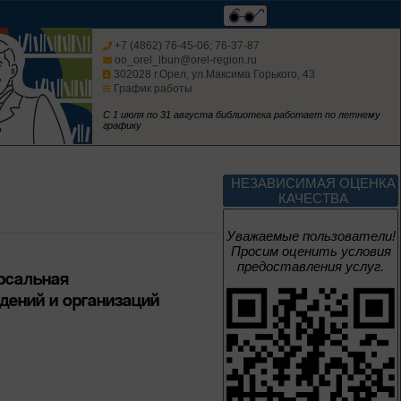
Изучаем русский
язык
+7 (4862) 76-45-06; 76-37-87
oo_orel_lbun@orel-region.ru
302028 г.Орел, ул.Максима Горького, 43
График работы
С 1 июля по 31 августа библиотека работает по летнему
графику
До конца года
Россия: приглашение
НЕЗАВИСИМАЯ ОЦЕНКА
в путешествие
КАЧЕСТВА
Цикл выставок литературы
Уважаемые пользователи!
Просим оценить условия
предоставления услуг.
рсальная
До конца года
ждений и организаций
Мастера кисти:
галерея талантов
Цикл выставок литературы