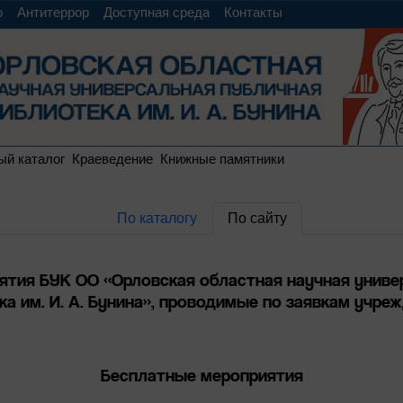
о
Антитеррор
Доступная среда
Контакты
ый каталог
Краеведение
Книжные памятники
По каталогу
По сайту
ятия БУК ОО «Орловская областная научная униве
а им. И. А. Бунина», проводимые по заявкам учре
Бесплатные мероприятия