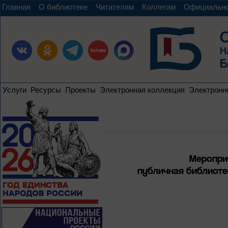
Главная
О библиотеке
Читателям
Коллегам
Официальн
Услуги
Ресурсы
Проекты
Электронная коллекция
Электронн
Меропри
публичная библиотек