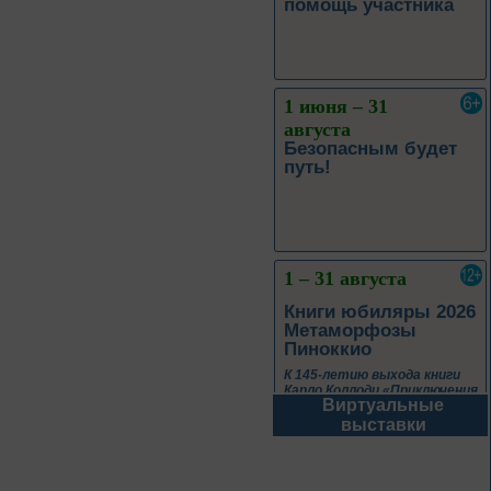
1 июня – 31
августа
Безопасным будет
путь!
1 – 31 августа
Книги юбиляры 2026
Метаморфозы
Пиноккио
К 145-летию выхода книги
Карло Коллоди «Приключения
Пиноккио»
Виртуальные
1 – 31 августа
выставки
Полёт над
столетиями